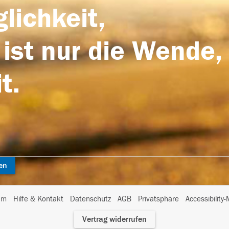
lichkeit,
 ist nur die Wende,
t.
en
I
um
Hilfe & Kontakt
Datenschutz
AGB
Privatsphäre
Accessibility
m
Vertrag widerrufen
A