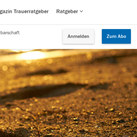
gazin Trauerratgeber
Ratgeber
barschaft
Anmelden
Zum
Abo