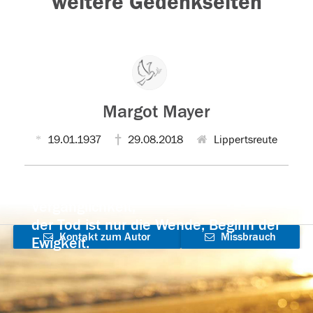
weitere Gedenkseiten
Margot Mayer
19.01.1937
29.08.2018
Lippertsreute
Der Tod ist nicht das Ende, nicht die
Vergänglichkeit,
der Tod ist nur die Wende, Beginn der
Kontakt zum Autor
Missbrauch
Ewigkeit.
aufnehmen
melden