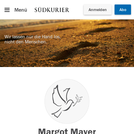
Menü
Anmelden
Abo
Wir lassen nur die Hand los,
nicht den Menschen.
Margot Mayer