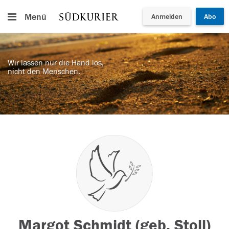
Menü
Anmelden
Abo
Wir lassen nur die Hand los,
nicht den Menschen.
Margot Schmidt (geb. Stoll)