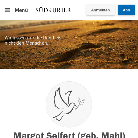
Menü
Anmelden
Abo
Wir lassen nur die Hand los,
nicht den Menschen.
Margot Seifert (geb. Mahl)