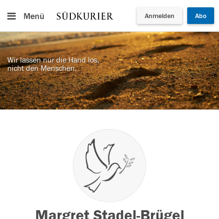
Menü
Anmelden
Abo
Wir lassen nur die Hand los,
nicht den Menschen.
Margret Stadel-Brügel