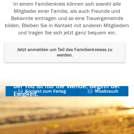
In einem Familienkreis können sich sowohl alle
Mitglieder einer Familie, als auch Freunde und
Bekannte eintragen und so eine Trauergemeinde
bilden. Bleiben Sie in Kontakt mit anderen Mitgliedern
und tragen Sie sich jetzt ganz bequem ein.
Jetzt anmelden um Teil des Familienkreises zu
werden.
Der Tod ist nicht das Ende, nicht die
Vergänglichkeit,
der Tod ist nur die Wende, Beginn der
Kontakt zum Verlag
Missbrauch
Ewigkeit.
aufnehmen
melden