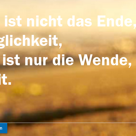
 ist nicht das Ende,
lichkeit,
 ist nur die Wende,
t.
en