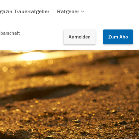
gazin Trauerratgeber
Ratgeber
barschaft
Anmelden
Zum
Abo