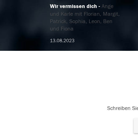
Wir vermissen dich
Ange
und Karle mit Florian, Margit,
Patrick, Sophia, Leon, Ben
und Fiona
13.08.2023
Schreiben Sie