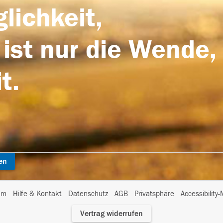
lichkeit,
 ist nur die Wende,
t.
en
I
um
Hilfe & Kontakt
Datenschutz
AGB
Privatsphäre
Accessibility
m
Vertrag widerrufen
A