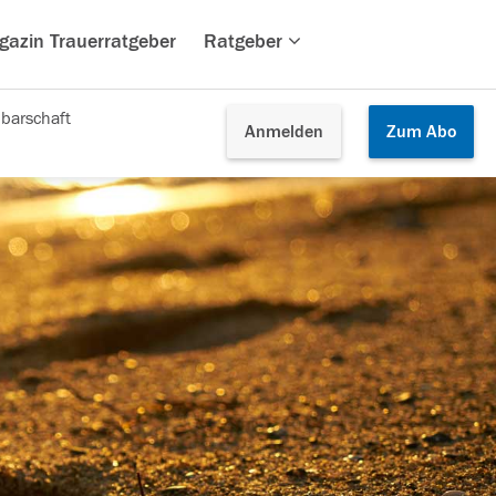
gazin Trauerratgeber
Ratgeber
barschaft
Anmelden
Zum
Abo