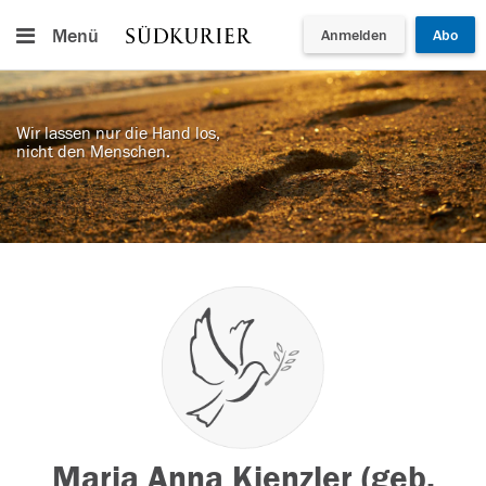
Menü
Anmelden
Abo
Wir lassen nur die Hand los,
nicht den Menschen.
Maria Anna Kienzler (geb.