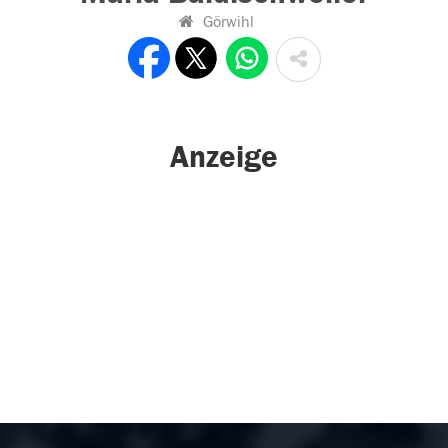
Görwihl
Anzeige