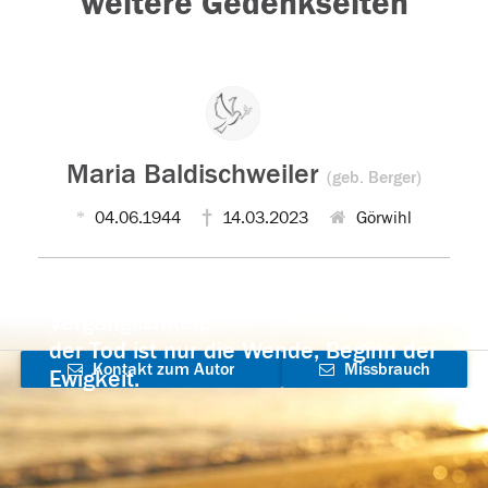
weitere Gedenkseiten
Maria Baldischweiler
(geb. Berger)
04.06.1944
14.03.2023
Görwihl
Der Tod ist nicht das Ende, nicht die
Vergänglichkeit,
der Tod ist nur die Wende, Beginn der
Kontakt zum Autor
Missbrauch
Ewigkeit.
aufnehmen
melden