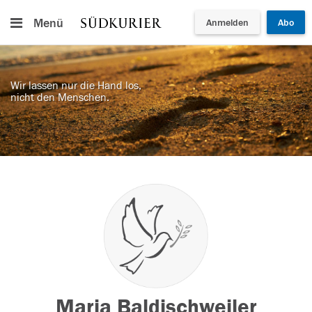
Menü
Anmelden
Abo
Wir lassen nur die Hand los,
nicht den Menschen.
Maria Baldischweiler