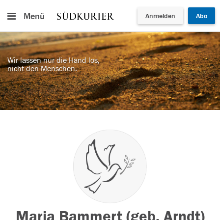
Menü
Anmelden
Abo
Wir lassen nur die Hand los,
nicht den Menschen.
Maria Bammert (geb. Arndt)