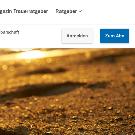
gazin Trauerratgeber
Ratgeber
barschaft
Anmelden
Zum
Abo