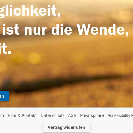
lichkeit,
 ist nur die Wende,
t.
en
I
um
Hilfe & Kontakt
Datenschutz
AGB
Privatsphäre
Accessibility
m
Vertrag widerrufen
A