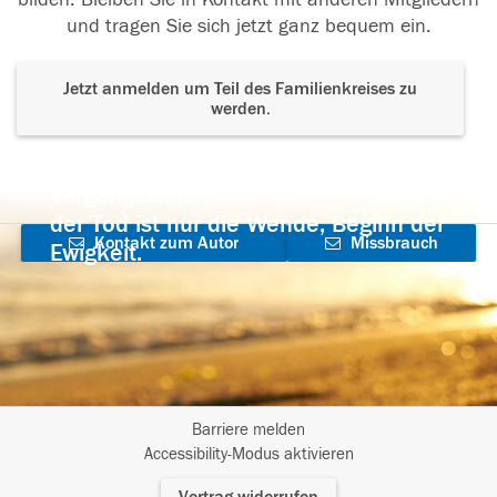
und tragen Sie sich jetzt ganz bequem ein.
Jetzt anmelden um Teil des Familienkreises zu
werden.
Der Tod ist nicht das Ende, nicht die
Vergänglichkeit,
der Tod ist nur die Wende, Beginn der
Kontakt zum Autor
Missbrauch
Ewigkeit.
aufnehmen
melden
Barriere melden
I
Accessibility-Modus aktivieren
m