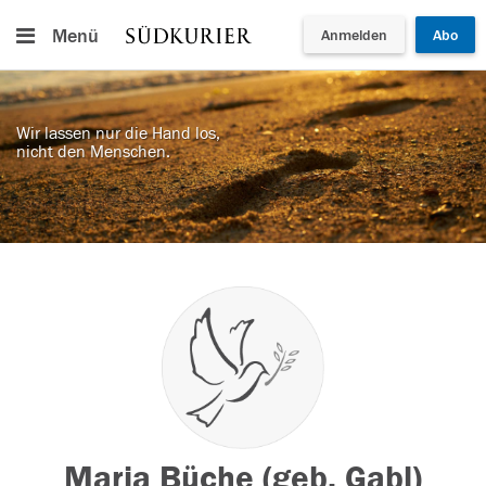
Menü
Anmelden
Abo
Wir lassen nur die Hand los,
nicht den Menschen.
Maria Büche (geb. Gabl)