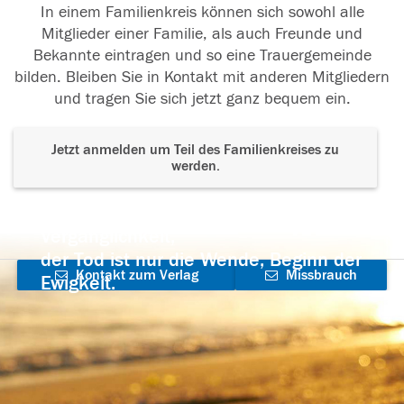
In einem Familienkreis können sich sowohl alle
Mitglieder einer Familie, als auch Freunde und
Bekannte eintragen und so eine Trauergemeinde
bilden. Bleiben Sie in Kontakt mit anderen Mitgliedern
und tragen Sie sich jetzt ganz bequem ein.
Jetzt anmelden um Teil des Familienkreises zu
werden.
Der Tod ist nicht das Ende, nicht die
Vergänglichkeit,
der Tod ist nur die Wende, Beginn der
Kontakt zum Verlag
Missbrauch
Ewigkeit.
aufnehmen
melden