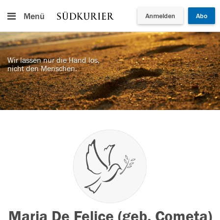
Menü
Anmelden
Abo
Wir lassen nur die Hand los,
nicht den Menschen.
Maria De Felice (geb. Cometa)