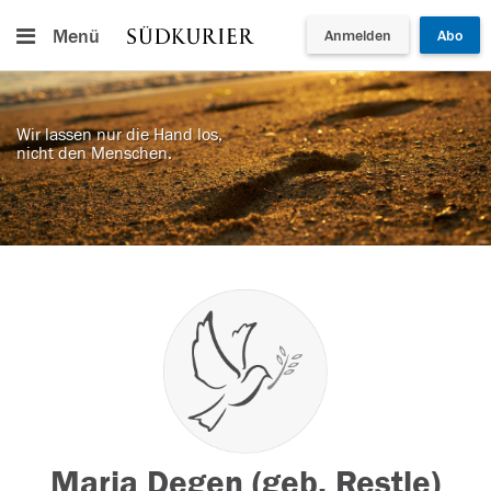
Menü
Anmelden
Abo
Wir lassen nur die Hand los,
nicht den Menschen.
Maria Degen (geb. Restle)