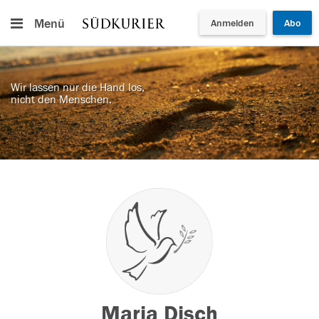
Menü
Anmelden
Abo
Wir lassen nur die Hand los,
nicht den Menschen.
Maria Disch