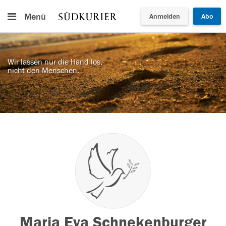
Menü
Anmelden
Abo
Wir lassen nur die Hand los,
nicht den Menschen.
Maria Eva Schnekenburger