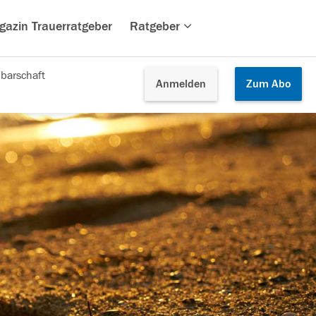
gazin Trauerratgeber
Ratgeber
barschaft
Anmelden
Zum
Abo