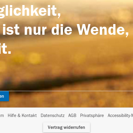
lichkeit,
 ist nur die Wende,
t.
en
I
um
Hilfe & Kontakt
Datenschutz
AGB
Privatsphäre
Accessibility
m
Vertrag widerrufen
A