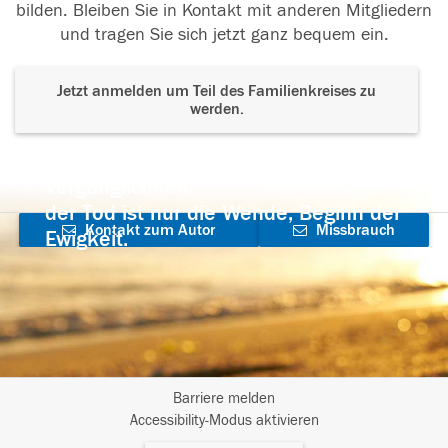
bilden. Bleiben Sie in Kontakt mit anderen Mitgliedern
und tragen Sie sich jetzt ganz bequem ein.
Jetzt anmelden um Teil des Familienkreises zu
werden.
Der Tod ist nicht das Ende, nicht die
Vergänglichkeit,
der Tod ist nur die Wende, Beginn der
Kontakt zum Autor
Missbrauch
Ewigkeit.
aufnehmen
melden
Barriere melden
I
Accessibility-Modus aktivieren