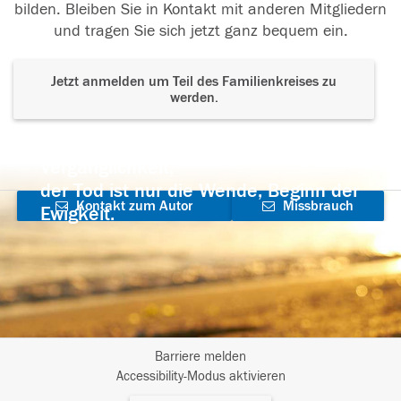
bilden. Bleiben Sie in Kontakt mit anderen Mitgliedern
und tragen Sie sich jetzt ganz bequem ein.
Jetzt anmelden um Teil des Familienkreises zu
werden.
Der Tod ist nicht das Ende, nicht die
Vergänglichkeit,
der Tod ist nur die Wende, Beginn der
Kontakt zum Autor
Missbrauch
Ewigkeit.
aufnehmen
melden
Barriere melden
I
Accessibility-Modus aktivieren