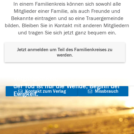
In einem Familienkreis können sich sowohl alle
Mitglieder einer Familie, als auch Freunde und
Bekannte eintragen und so eine Trauergemeinde
bilden. Bleiben Sie in Kontakt mit anderen Mitgliedern
und tragen Sie sich jetzt ganz bequem ein.
Jetzt anmelden um Teil des Familienkreises zu
werden.
Der Tod ist nicht das Ende, nicht die
Vergänglichkeit,
der Tod ist nur die Wende, Beginn der
Kontakt zum Verlag
Missbrauch
Ewigkeit.
aufnehmen
melden