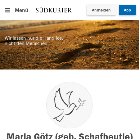
Menü
Anmelden
Abo
Wir lassen nur die Hand los,
nicht den Menschen.
Maria Götz (geb. Schafheutle)