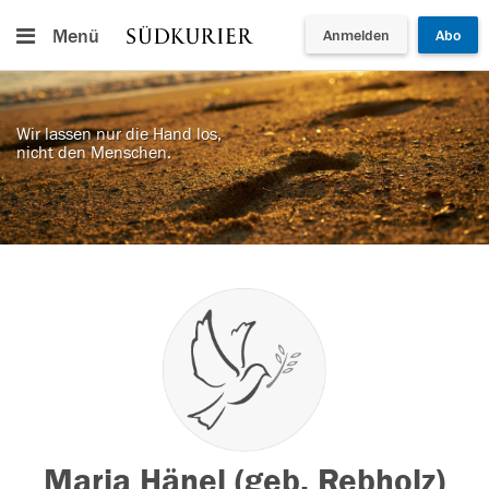
Menü
Anmelden
Abo
Wir lassen nur die Hand los,
nicht den Menschen.
Maria Hänel (geb. Rebholz)