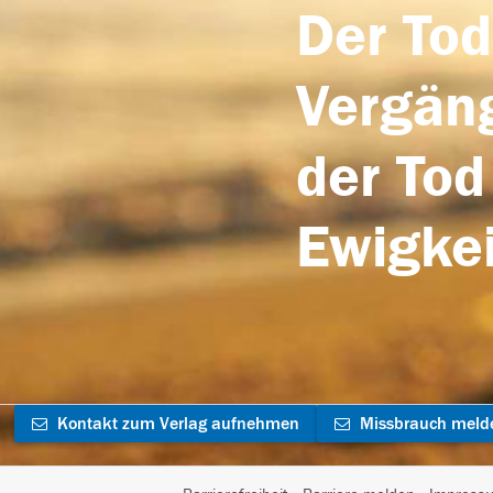
Der Tod
Vergäng
der Tod
Ewigkei
Kontakt zum Verlag aufnehmen
Missbrauch meld