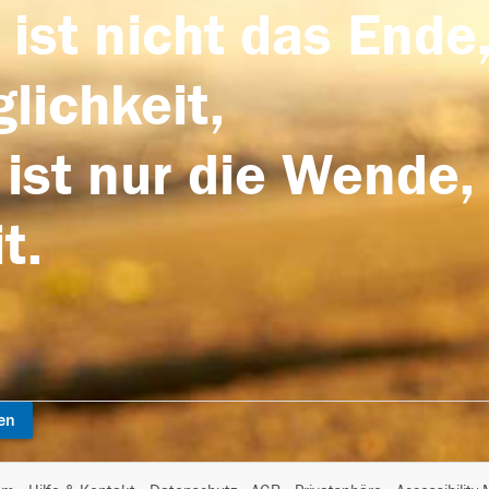
 ist nicht das Ende,
lichkeit,
 ist nur die Wende,
t.
en