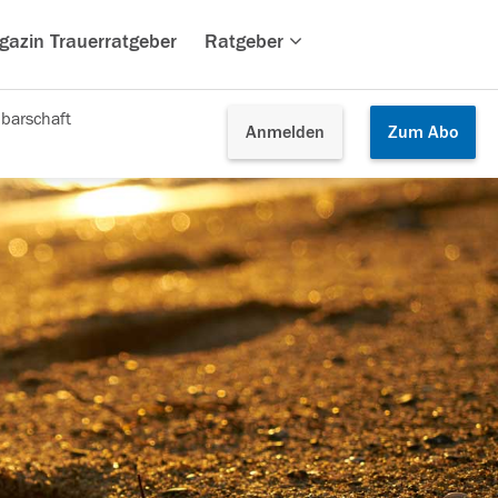
gazin Trauerratgeber
Ratgeber
barschaft
Anmelden
Zum
Abo