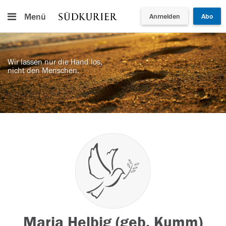
Menü
Anmelden
Abo
Wir lassen nur die Hand los,
nicht den Menschen.
Maria Helbig (geb. Kumm)