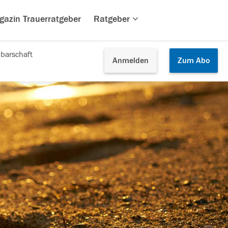
gazin Trauerratgeber
Ratgeber
barschaft
Anmelden
Zum
Abo