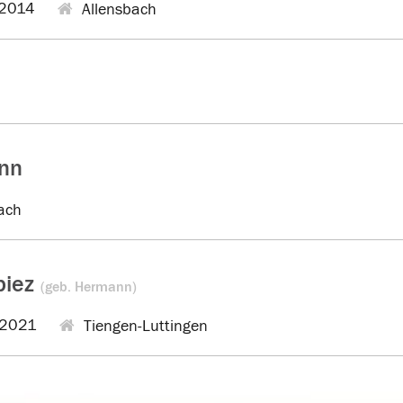
2014
Allensbach
nn
ach
biez
(geb. Hermann)
.2021
Tiengen-Luttingen