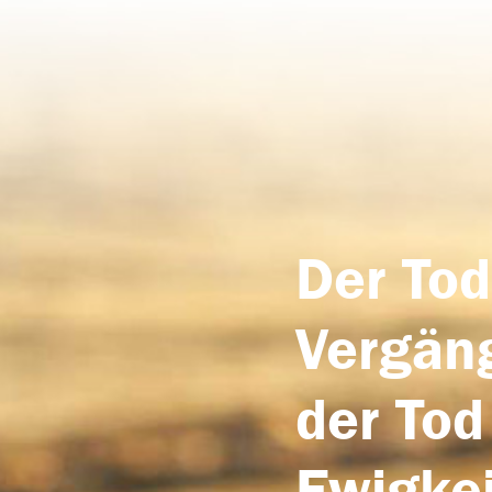
Der Tod
Vergäng
der Tod
Ewigkei