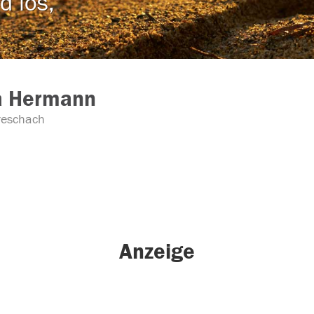
d los,
a Hermann
reschach
Anzeige