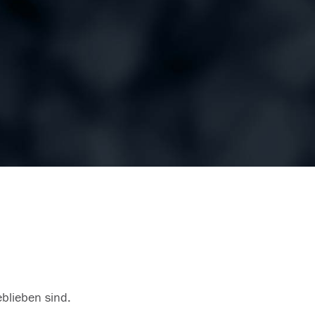
eblieben sind.