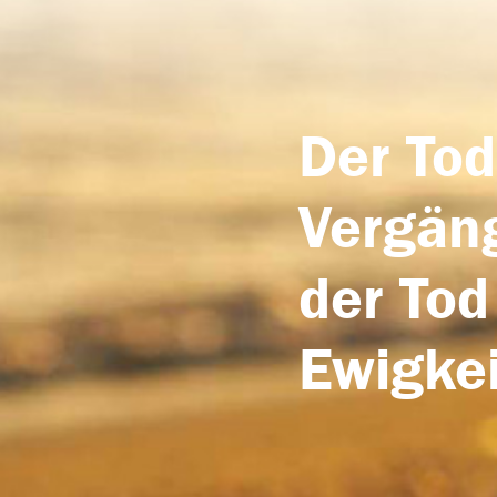
Der Tod
Vergäng
der Tod
Ewigkei