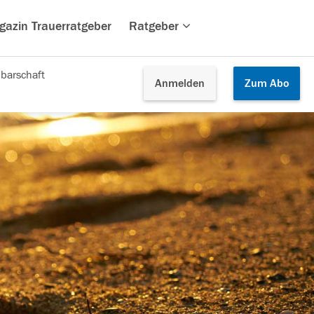
gazin Trauerratgeber
Ratgeber
barschaft
Anmelden
Zum
Abo