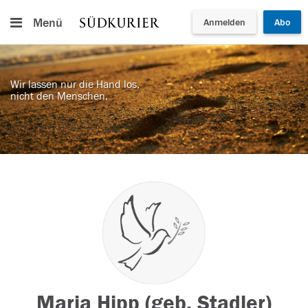
Menü
Anmelden
Abo
Wir lassen nur die Hand los,
nicht den Menschen.
Maria Hipp (geb. Stadler)