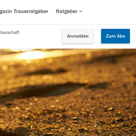
gazin Trauerratgeber
Ratgeber
barschaft
Anmelden
Zum
Abo