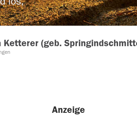
d los,
 Ketterer (geb. Springindschmitt
ngen
Anzeige