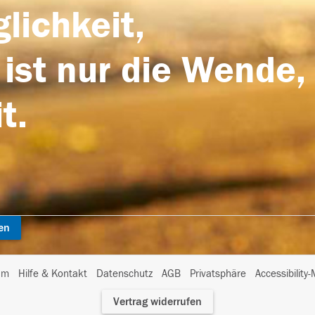
lichkeit,
 ist nur die Wende,
t.
en
I
um
Hilfe & Kontakt
Datenschutz
AGB
Privatsphäre
Accessibility
m
Vertrag widerrufen
A