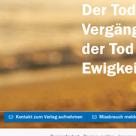
Der Tod
Vergäng
der Tod
Ewigkei
Kontakt zum Verlag aufnehmen
Missbrauch meld