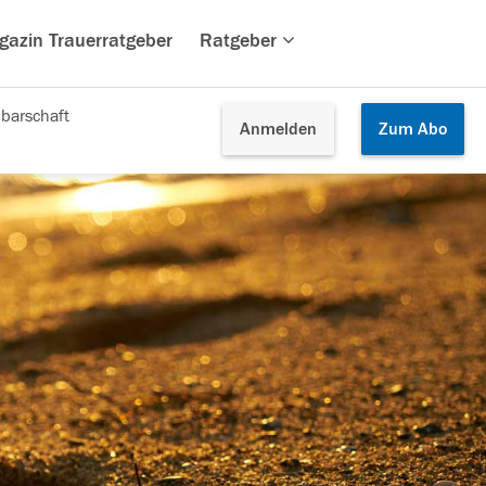
gazin Trauerratgeber
Ratgeber
barschaft
Anmelden
Zum
Abo