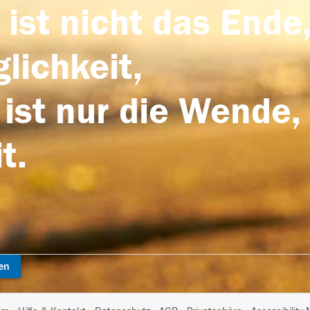
 ist nicht das Ende,
lichkeit,
 ist nur die Wende,
t.
en