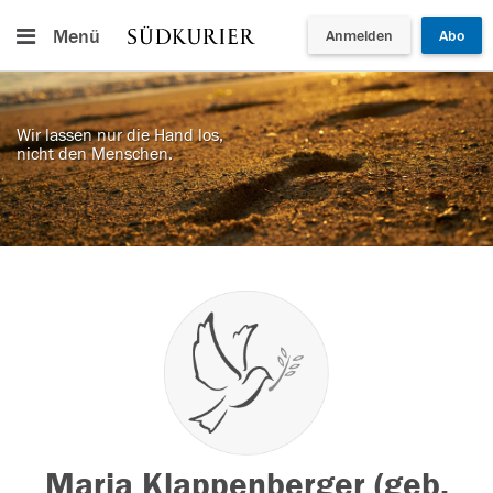
Menü
Anmelden
Abo
Wir lassen nur die Hand los,
nicht den Menschen.
Maria Klappenberger (geb.