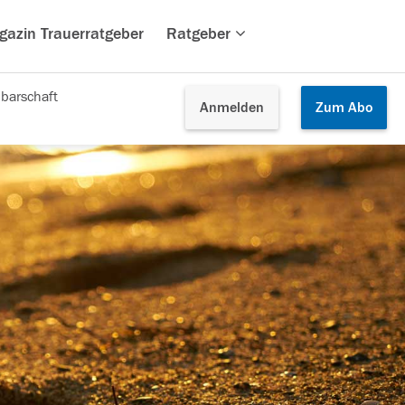
gazin Trauerratgeber
Ratgeber
barschaft
Anmelden
Zum
Abo