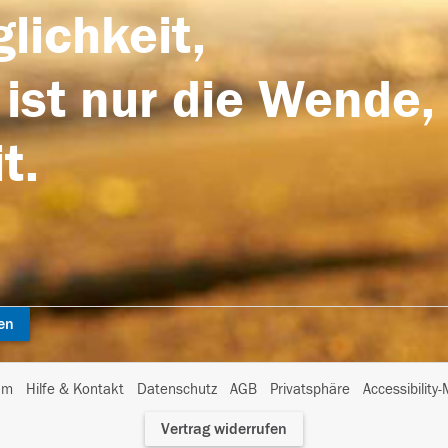
lichkeit,
 ist nur die Wende,
t.
en
I
um
Hilfe & Kontakt
Datenschutz
AGB
Privatsphäre
Accessibility
m
Vertrag widerrufen
A