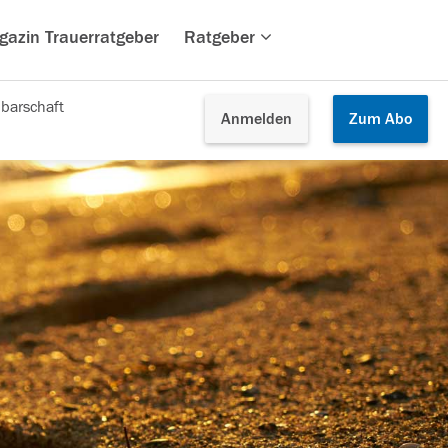
gazin Trauerratgeber
Ratgeber
barschaft
Anmelden
Zum
Abo