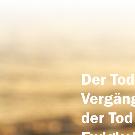
Der Tod
Vergäng
der Tod