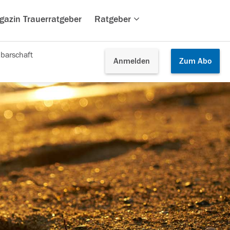
gazin Trauerratgeber
Ratgeber
barschaft
Anmelden
Zum
Abo