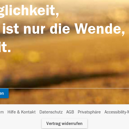
lichkeit,
 ist nur die Wende,
t.
en
I
um
Hilfe & Kontakt
Datenschutz
AGB
Privatsphäre
Accessibility
m
Vertrag widerrufen
A