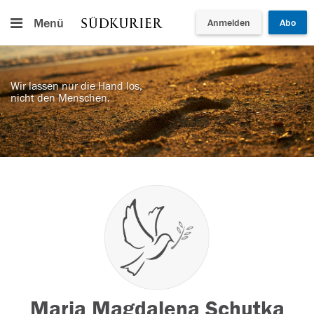
Menü
Anmelden
Abo
Wir lassen nur die Hand los,
nicht den Menschen.
Maria Magdalena Schutka