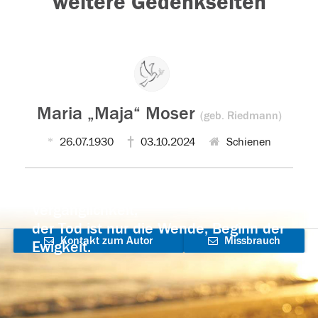
weitere Gedenkseiten
Maria „Maja“ Moser
(geb. Riedmann)
26.07.1930
03.10.2024
Schienen
Der Tod ist nicht das Ende, nicht die
Vergänglichkeit,
der Tod ist nur die Wende, Beginn der
Kontakt zum Autor
Missbrauch
Ewigkeit.
aufnehmen
melden