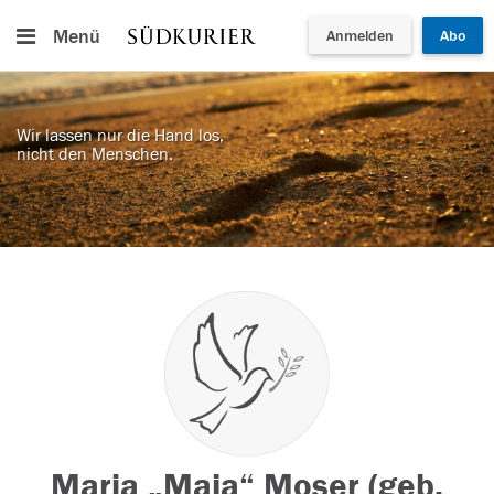
Menü
Anmelden
Abo
Wir lassen nur die Hand los,
nicht den Menschen.
Maria „Maja“ Moser (geb.