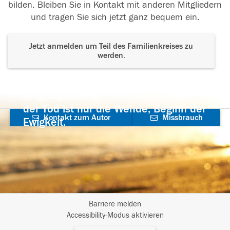
bilden. Bleiben Sie in Kontakt mit anderen Mitgliedern
und tragen Sie sich jetzt ganz bequem ein.
Jetzt anmelden um Teil des Familienkreises zu
werden.
Der Tod ist nicht das Ende, nicht die
Vergänglichkeit,
der Tod ist nur die Wende, Beginn der
Kontakt zum Autor
Missbrauch
Ewigkeit.
aufnehmen
melden
Barriere melden
I
Accessibility-Modus aktivieren