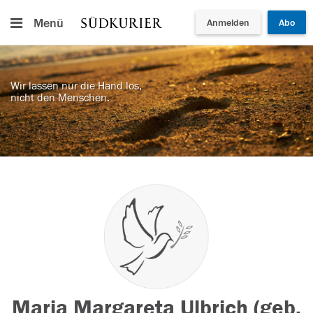
Menü
Anmelden
Abo
Wir lassen nur die Hand los,
nicht den Menschen.
Maria Margareta Ulbrich (geb.