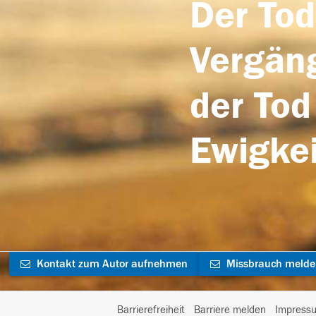
Der Tod
Vergäng
der Tod
Ewigkei
Kontakt zum Autor aufnehmen
Missbrauch meld
Barrierefreiheit
Barriere melden
Impress