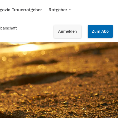
gazin Trauerratgeber
Ratgeber
barschaft
Anmelden
Zum
Abo