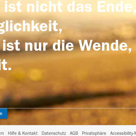
 ist nicht das Ende,
lichkeit,
 ist nur die Wende,
t.
en
I
um
Hilfe & Kontakt
Datenschutz
AGB
Privatsphäre
Accessibility