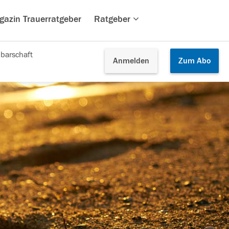
gazin Trauerratgeber
Ratgeber
barschaft
Anmelden
Zum
Abo