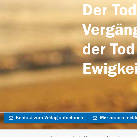
Der Tod
Vergäng
der Tod
Ewigkei
Kontakt zum Verlag aufnehmen
Missbrauch meld