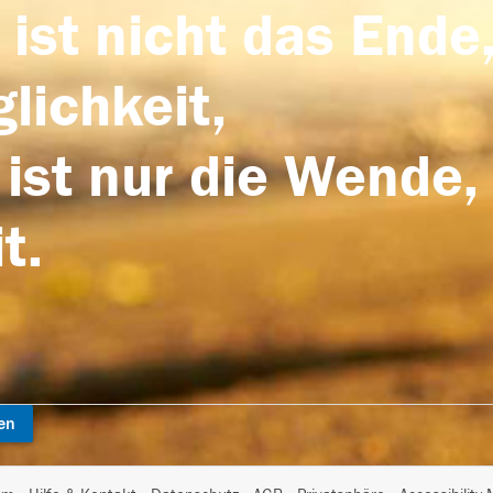
 ist nicht das Ende,
lichkeit,
 ist nur die Wende,
t.
en