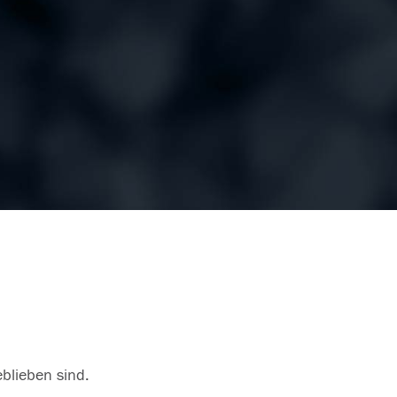
eblieben sind.