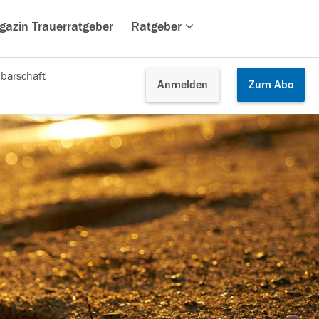
gazin Trauerratgeber
Ratgeber
barschaft
Anmelden
Zum
Abo