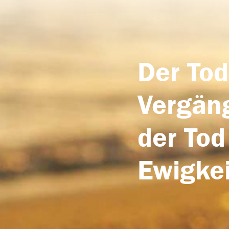
Der Tod
Vergäng
der Tod
Ewigkei