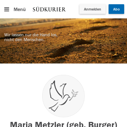
Menü
Anmelden
Abo
Wir lassen nur die Hand los,
nicht den Menschen.
Maria Metzler (geb. Burger)