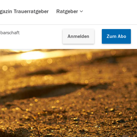
gazin Trauerratgeber
Ratgeber
barschaft
Anmelden
Zum
Abo