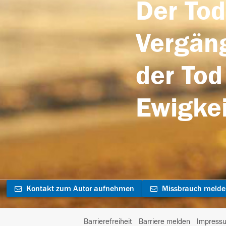
Der Tod
Vergäng
der Tod
Ewigkei
Kontakt zum Autor aufnehmen
Missbrauch meld
Barrierefreiheit
Barriere melden
Impress