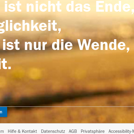
 ist nicht das Ende,
lichkeit,
 ist nur die Wende,
t.
en
I
um
Hilfe & Kontakt
Datenschutz
AGB
Privatsphäre
Accessibility