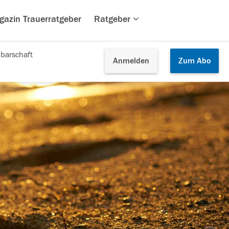
gazin Trauerratgeber
Ratgeber
barschaft
Anmelden
Zum
Abo