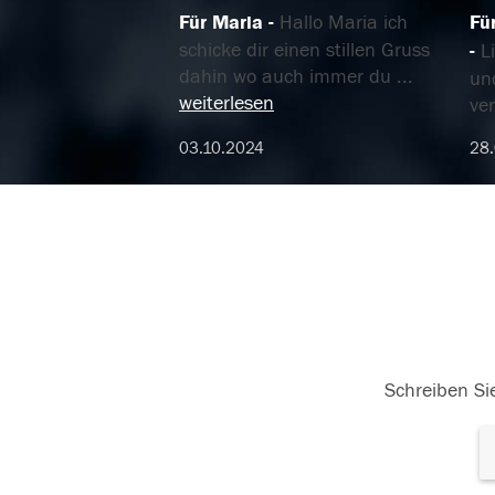
Für Maria
Hallo Maria ich
Fü
schicke dir einen stillen Gruss
L
dahin wo auch immer du
...
und
weiterlesen
ver
03.10.2024
28
Schreiben Sie