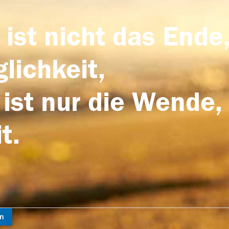
 ist nicht das Ende,
lichkeit,
 ist nur die Wende,
t.
en