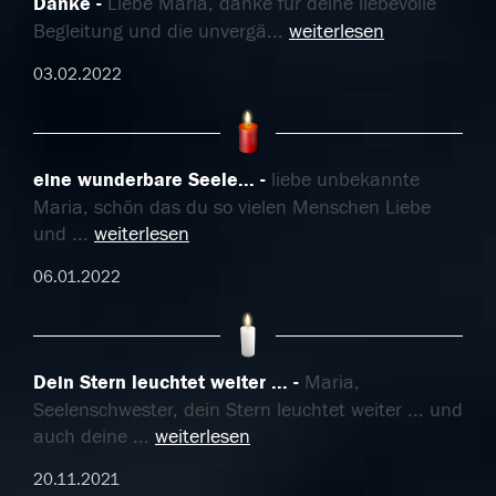
Danke
Liebe Maria, danke für deine liebevolle
Begleitung und die unvergä
...
weiterlesen
03.02.2022
eine wunderbare Seele...
liebe unbekannte
Maria, schön das du so vielen Menschen Liebe
und
...
weiterlesen
06.01.2022
Dein Stern leuchtet weiter ...
Maria,
Seelenschwester, dein Stern leuchtet weiter ... und
auch deine
...
weiterlesen
20.11.2021