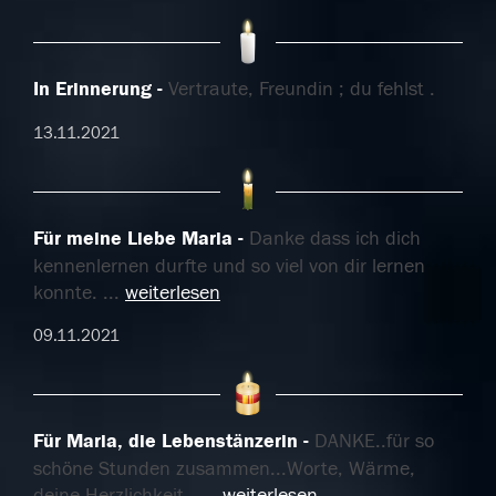
In Erinnerung
Vertraute, Freundin ; du fehlst .
13.11.2021
Für meine Liebe Maria
Danke dass ich dich
kennenlernen durfte und so viel von dir lernen
konnte.
...
weiterlesen
09.11.2021
Für Maria, die Lebenstänzerin
DANKE..für so
schöne Stunden zusammen...Worte, Wärme,
deine Herzlichkeit...
...
weiterlesen