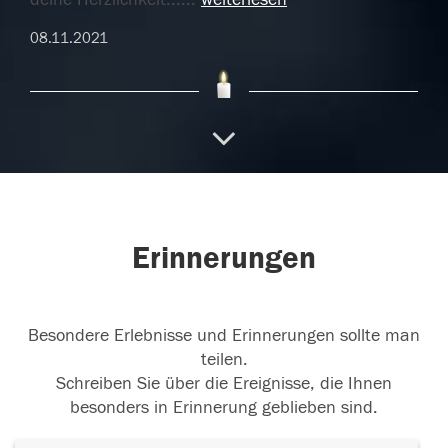
08.11.2021
Danke.
Liebe Maria, erst Ende September habe
ich Sie in Ihrem wunderbaren
...
weiterlesen
07.11.2021
Erinnerungen
Für die Ewigkeit
Danke dass Du in mein Leben
getreten bist. Du hast mich alles gelehrt.
...
Besondere Erlebnisse und Erinnerungen sollte man
weiterlesen
teilen.
06.11.2021
Schreiben Sie über die Ereignisse, die Ihnen
besonders in Erinnerung geblieben sind.