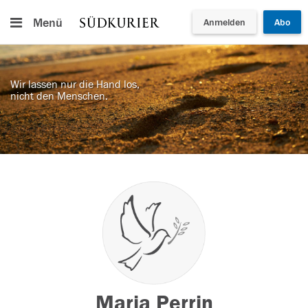
Menü
Anmelden
Abo
Wir lassen nur die Hand los,
nicht den Menschen.
Maria Perrin