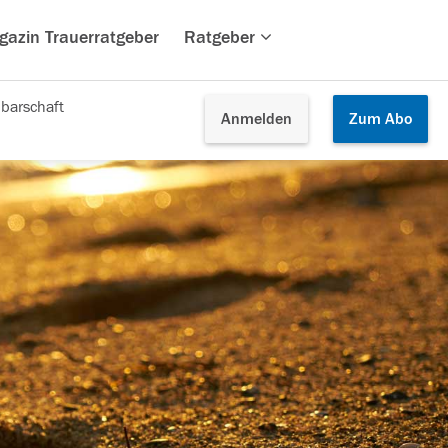
gazin Trauerratgeber
Ratgeber
barschaft
Anmelden
Zum
Abo