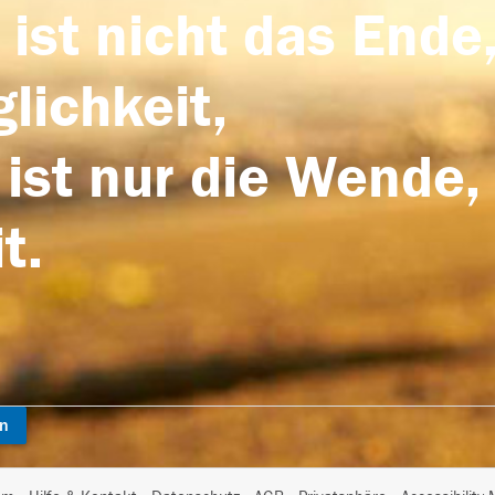
 ist nicht das Ende,
lichkeit,
 ist nur die Wende,
t.
en