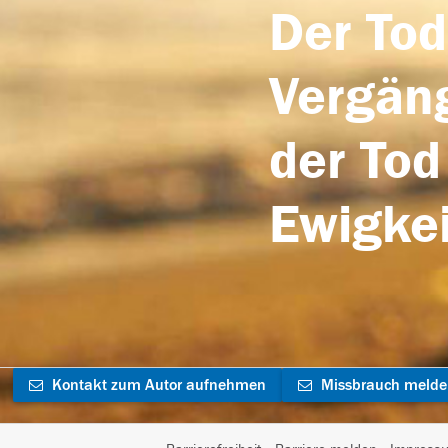
Der Tod
Vergäng
der Tod
Ewigkei
Kontakt zum Autor aufnehmen
Missbrauch meld