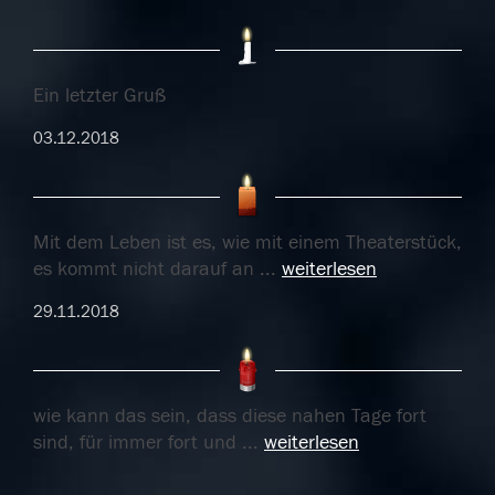
Ein letzter Gruß
03.12.2018
Mit dem Leben ist es, wie mit einem Theaterstück,
es kommt nicht darauf an
...
weiterlesen
29.11.2018
wie kann das sein, dass diese nahen Tage fort
sind, für immer fort und
...
weiterlesen
27.11.2018