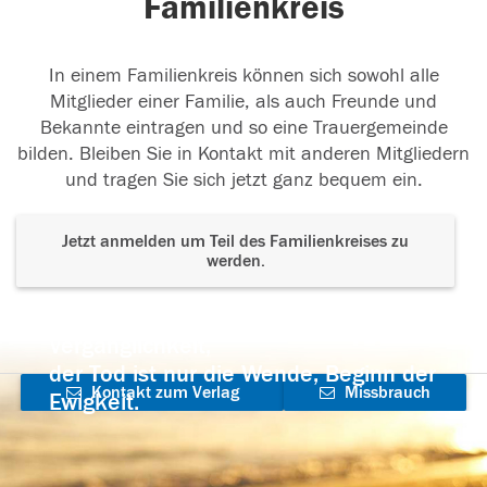
Familienkreis
In einem Familienkreis können sich sowohl alle
Mitglieder einer Familie, als auch Freunde und
Bekannte eintragen und so eine Trauergemeinde
bilden. Bleiben Sie in Kontakt mit anderen Mitgliedern
und tragen Sie sich jetzt ganz bequem ein.
Jetzt anmelden um Teil des Familienkreises zu
werden.
Der Tod ist nicht das Ende, nicht die
Vergänglichkeit,
der Tod ist nur die Wende, Beginn der
Kontakt zum Verlag
Missbrauch
Ewigkeit.
aufnehmen
melden