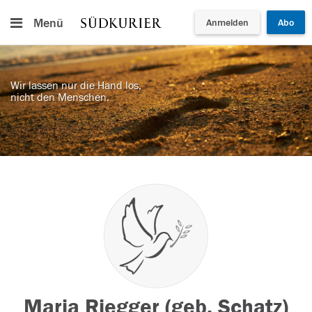
Menü
Anmelden
Abo
Wir lassen nur die Hand los,
nicht den Menschen.
Maria Riegger (geb. Schatz)