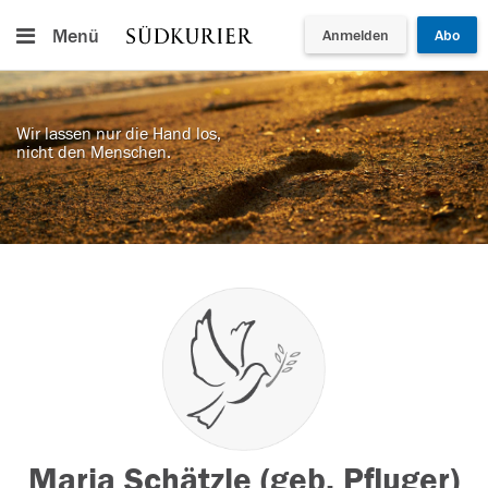
Menü
Anmelden
Abo
Wir lassen nur die Hand los,
nicht den Menschen.
Maria Schätzle (geb. Pfluger)